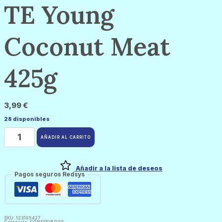
TE Young
Coconut Meat
425g
3,99
€
28 disponibles
TE
Young
AÑADIR AL CARRITO
Coconut
Meat
425g
cantidad
Añadir a la lista de deseos
Pagos seguros Redsys
SKU:
123195427