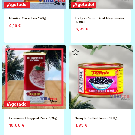
¡Agotado!
¡Agotado!
Monika Coco Jam 340g
Lady’s Choice Real Mayonnaise
470ml
4,15
€
6,85
€
¡Agotado!
Crismona Chopped Pork 2,2kg
Temple Salted Beans 180g
16,00
€
1,85
€