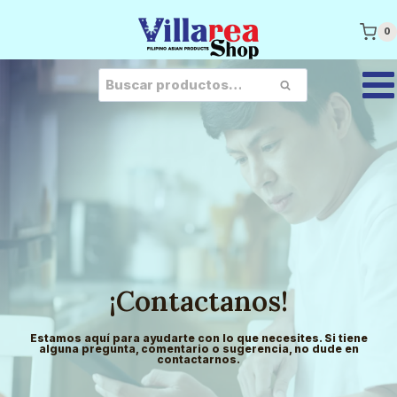
Saltar
al
contenido
0
Buscar
por:
BUSCAR
¡Contactanos!
Estamos aquí para ayudarte con lo que necesites. Si tiene
alguna pregunta, comentario o sugerencia, no dude en
contactarnos.