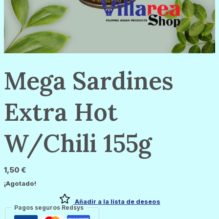
Mega Sardines
Extra Hot
W/Chili 155g
1,50
€
¡Agotado!
Añadir a la lista de deseos
Pagos seguros Redsys