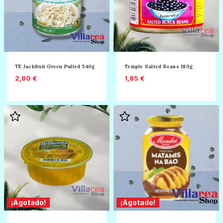
TE Jackfruit Green Pulled 540g
Temple Salted Beans 180g
2,80
€
1,85
€
¡Agotado!
¡Agotado!