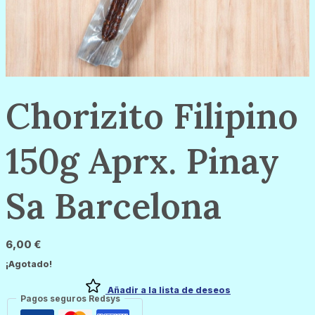
Chorizito Filipino
150g Aprx. Pinay
Sa Barcelona
6,00
€
¡Agotado!
Añadir a la lista de deseos
Pagos seguros Redsys