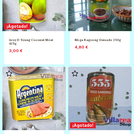
¡Agotado!
Aroy D Young Coconut Meat
Mega Bagoong Guisado 250g
425g
4,80
€
3,00
€
¡Agotado!