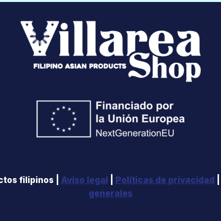
tos filipinos |
Aviso legal
|
Políticas de privacidad
generales