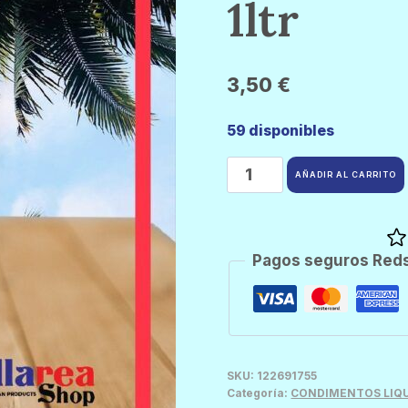
1ltr
3,50
€
59 disponibles
Marca
AÑADIR AL CARRITO
Piña
Soy
Sauce
Pagos seguros Red
1ltr
cantidad
SKU:
122691755
Categoría:
CONDIMENTOS LIQ