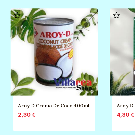
Aroy D Crema De Coco 400ml
Aroy D 
2,30
€
4,30
€