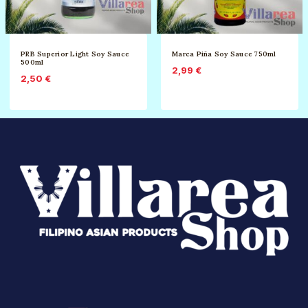
PRB Superior Light Soy Sauce
Marca Piña Soy Sauce 750ml
500ml
2,99
€
2,50
€