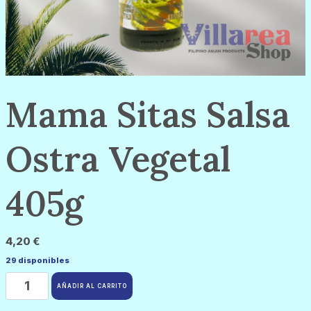
Mama Sitas Salsa
Ostra Vegetal
405g
4,20
€
29 disponibles
Mama
Sitas
AÑADIR AL CARRITO
Salsa
Ostra
Vegetal