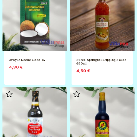
Aroy D Leche Coco 1L
Suree Springroll Dipping Sauce
690ml
4,30
€
4,50
€