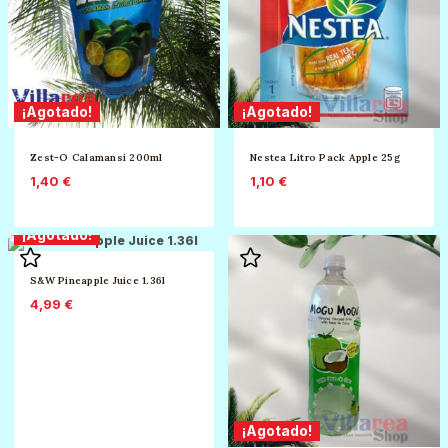
¡Agotado!
¡Agotado!
Zest-O Calamansi 200ml
Nestea Litro Pack Apple 25g
1,40
€
1,10
€
¡Agotado!
S&W Pineapple Juice 1.36l
4,99
€
¡Agotado!