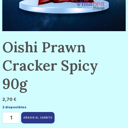
Oishi Prawn
Cracker Spicy
90g
2,70
€
2 disponibles
Oishi
Prawn
AÑADIR AL CARRITO
Cracker
Spicy
90g