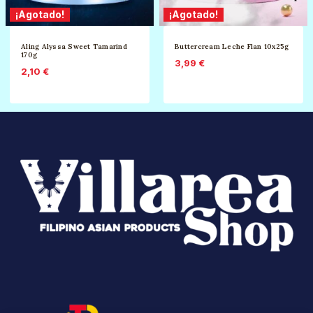
¡Agotado!
¡Agotado!
Aling Alyssa Sweet Tamarind
Buttercream Leche Flan 10x25g
170g
3,99
€
2,10
€