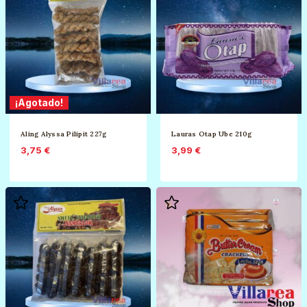
¡Agotado!
Aling Alyssa Pilipit 227g
Lauras Otap Ube 210g
3,75
€
3,99
€