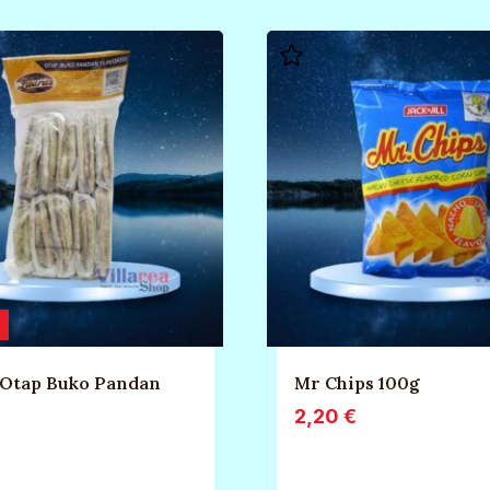
 Otap Buko Pandan
Mr Chips 100g
2,20
€