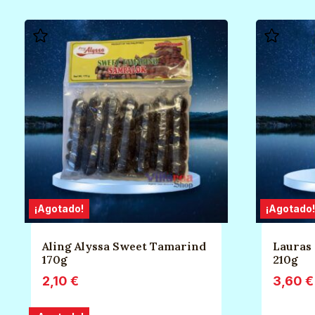
¡Agotado!
¡Agotado!
Aling Alyssa Sweet Tamarind
Lauras
170g
210g
2,10
€
3,60
€