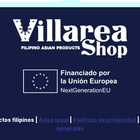
tos filipinos |
Aviso legal
|
Políticas de privacidad
generales