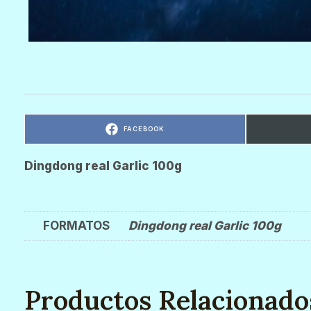
C
FACEBOOK
O
M
P
A
R
Dingdong real Garlic 100g
T
I
R
E
N
FORMATOS
Dingdong real Garlic 100g
Productos Relacionado