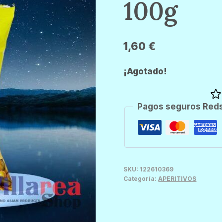
100g
1,60
€
¡Agotado!
Pagos seguros Red
SKU:
122610369
Categoría:
APERITIVOS